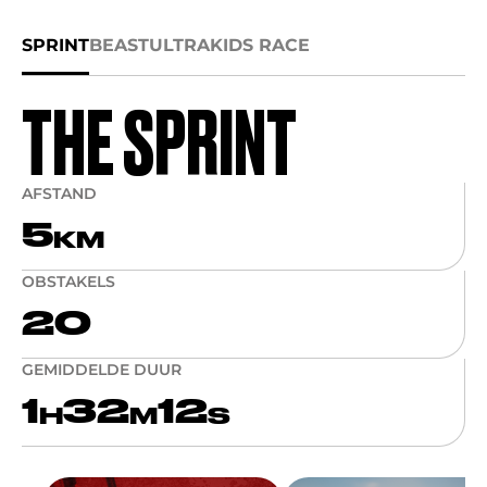
SPRINT
BEAST
ULTRA
KIDS RACE
THE SPRINT
AFSTAND
5
KM
OBSTAKELS
20
GEMIDDELDE DUUR
1
32
12
H
M
S