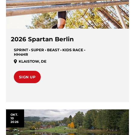
2026 Spartan Berlin
SPRINT • SUPER • BEAST • KIDS RACE •
HH4HR
KLAISTOW
,
DE
SIGN UP
OKT.
10
2026